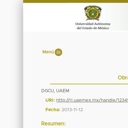
Menú
Obra
DGCU, UAEM
URI:
http://ri.uaemex.mx/handle/123
Fecha:
2013-11-12
Resumen: