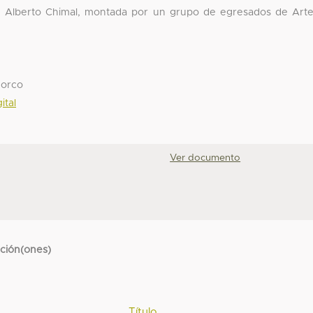
de Alberto Chimal, montada por un grupo de egresados de Art
Gorco
ital
Ver documento
cción(ones)
Título