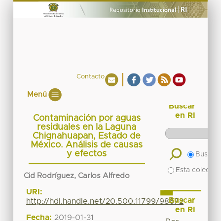
Contacto
Menú
Buscar
en RI
Contaminación por aguas
residuales en la Laguna
Chignahuapan, Estado de
México. Análisis de causas
y efectos
Buscar 
Esta colecció
Cid Rodríguez, Carlos Alfredo
URI:
Buscar
http://hdl.handle.net/20.500.11799/98672
en RI
Fecha:
2019-01-31