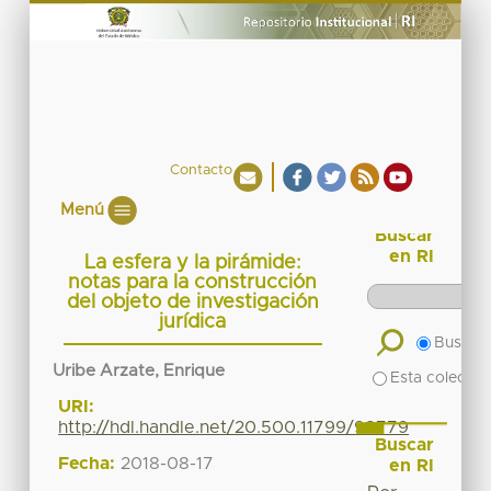
Contacto
Menú
Buscar
en RI
La esfera y la pirámide:
notas para la construcción
del objeto de investigación
jurídica
Buscar 
Uribe Arzate, Enrique
Esta colecció
URI:
http://hdl.handle.net/20.500.11799/98779
Buscar
Fecha:
2018-08-17
en RI