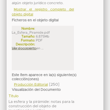
algún objeto jurídico concreto.
Mostrar el registro completo del
objeto digital
Ficheros en el objeto digital
Nombre:
La_Esfera_Piramide.pdf
Tamaño:
6.875Mb
Formato:
PDF
Descripción:
Libro completo en ...
Ver documento
Este ítem aparece en la(s) siguiente(s)
colección(ones)
[250]
Producción Editorial
Visualización del Documento
Título
La esfera y la pirámide: notas para la
construcción del objeto de