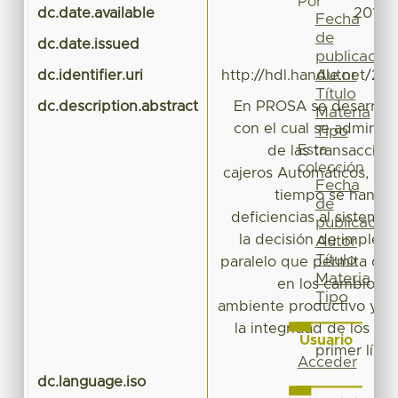
Por
dc.date.available
2019-
Fecha
de
dc.date.issued
publicación
Autor
dc.identifier.uri
http://hdl.handle.net/20
Título
dc.description.abstract
En PROSA se desarrolló
Materia
con el cual se administ
Tipo
Esta
de las transaccio
colección
cajeros Automáticos, dur
Fecha
tiempo se han de
de
deficiencias al sistema
publicación
la decisión de implem
Autor
Título
paralelo que permita de
Materia
en los cambios qu
Tipo
ambiente productivo y co
la integridad de los c
Usuario
primer líne
Acceder
dc.language.iso