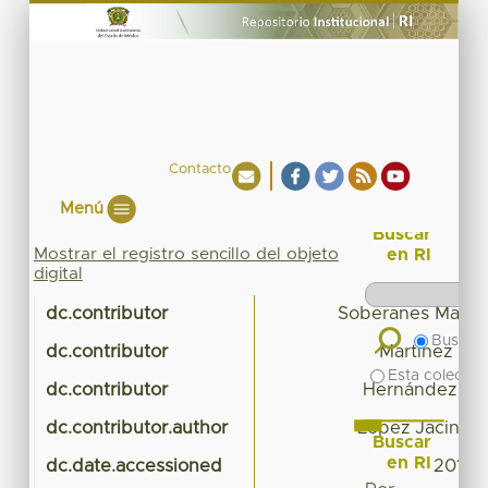
Contacto
Menú
Buscar
Mostrar el registro sencillo del objeto
en RI
digital
dc.contributor
Soberanes Martí
Buscar 
dc.contributor
Martínez Rey
Esta colecció
dc.contributor
Hernández Bec
dc.contributor.author
López Jacinto,
Buscar
en RI
dc.date.accessioned
2019-