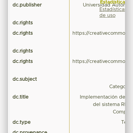
Estadísticas
dc.publisher
Universidad Autónom
Estadísticas
de uso
dc.rights
dc.rights
https://creativecommons.
dc.rights
dc.rights
https://creativecommons.
dc.subject
R
Categori
dc.title
Implementación del am
del sistema RED 
Compart
dc.type
Tesis
dc.provenance