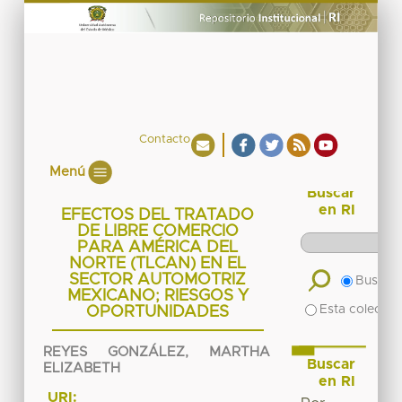
Contacto
Menú
Buscar
en RI
EFECTOS DEL TRATADO
DE LIBRE COMERCIO
PARA AMÉRICA DEL
NORTE (TLCAN) EN EL
SECTOR AUTOMOTRIZ
Buscar 
MEXICANO; RIESGOS Y
Esta colecció
OPORTUNIDADES
REYES GONZÁLEZ, MARTHA
Buscar
ELIZABETH
en RI
URI: