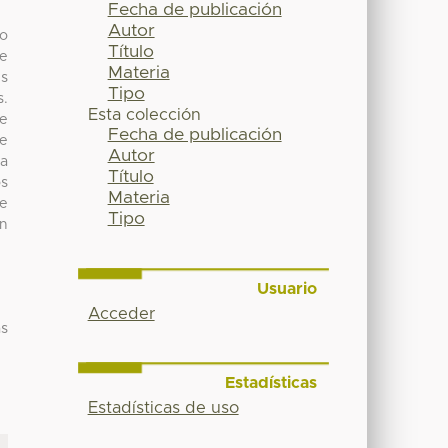
Fecha de publicación
Autor
do
Título
de
Materia
es
Tipo
s.
Esta colección
de
Fecha de publicación
de
Autor
la
Título
os
Materia
de
Tipo
en
Usuario
Acceder
as
Estadísticas
Estadísticas de uso