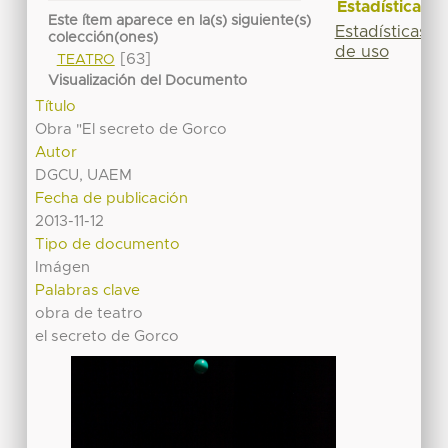
Estadísticas
Este ítem aparece en la(s) siguiente(s)
Estadísticas
colección(ones)
de uso
[63]
TEATRO
Visualización del Documento
Título
Obra "El secreto de Gorco
Autor
DGCU, UAEM
Fecha de publicación
2013-11-12
Tipo de documento
Imágen
Palabras clave
obra de teatro
el secreto de Gorco