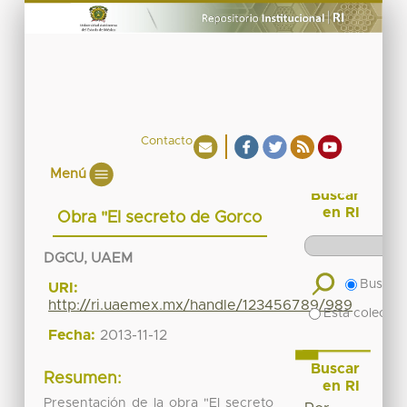
Contacto
Menú
Buscar
en RI
Obra "El secreto de Gorco
DGCU, UAEM
Buscar 
URI:
http://ri.uaemex.mx/handle/123456789/989
Esta colecció
Fecha:
2013-11-12
Buscar
Resumen:
en RI
Presentación de la obra "El secreto