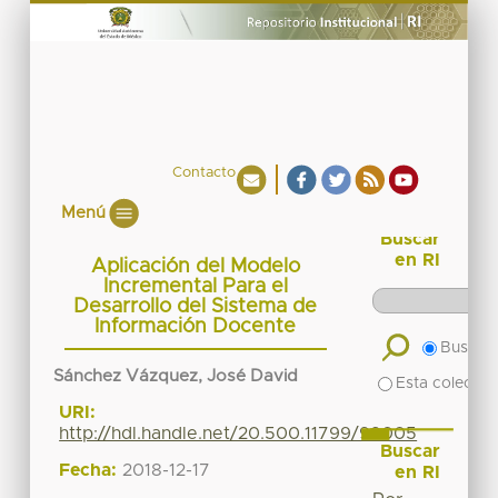
Contacto
Menú
Buscar
en RI
Aplicación del Modelo
Incremental Para el
Desarrollo del Sistema de
Información Docente
Buscar 
Sánchez Vázquez, José David
Esta colecció
URI:
http://hdl.handle.net/20.500.11799/99005
Buscar
Fecha:
2018-12-17
en RI