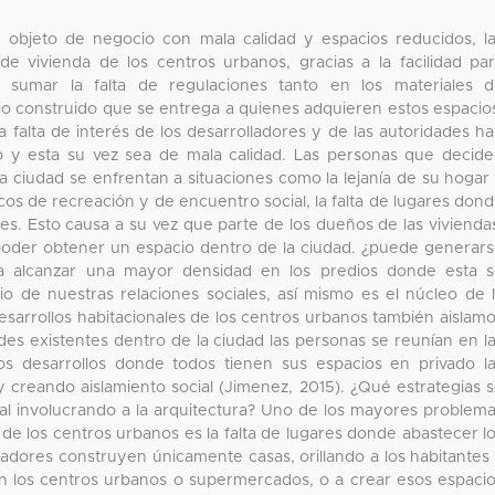
 objeto de negocio con mala calidad y espacios reducidos, l
 de vivienda de los centros urbanos, gracias a la facilidad pa
 sumar la falta de regulaciones tanto en los materiales 
io construido que se entrega a quienes adquieren estos espacio
 falta de interés de los desarrolladores y de las autoridades h
o y esta su vez sea de mala calidad. Las personas que decid
 la ciudad se enfrentan a situaciones como la lejanía de su hogar
icos de recreación y de encuentro social, la falta de lugares don
res. Esto causa a su vez que parte de los dueños de las vivienda
 poder obtener un espacio dentro de la ciudad. ¿puede generar
ta alcanzar una mayor densidad en los predios donde esta 
io de nuestras relaciones sociales, así mismo es el núcleo de 
 desarrollos habitacionales de los centros urbanos también aislam
des existentes dentro de la ciudad las personas se reunían en l
s desarrollos donde todos tienen sus espacios en privado l
 creando aislamiento social (Jimenez, 2015). ¿Qué estrategias 
al involucrando a la arquitectura? Uno de los mayores problem
 de los centros urbanos es la falta de lugares donde abastecer l
lladores construyen únicamente casas, orillando a los habitantes
 en los centros urbanos o supermercados, o a crear esos espaci