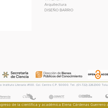
Arquitectura
DISEÑO BARRIO
co
Instituto Literario #100. Col. Centro
C.P. 50000. Tel. (01-722) 2262300
Tolu
CONACYT
eso de la científica y académica Elena Cárdenas Guerrero al I