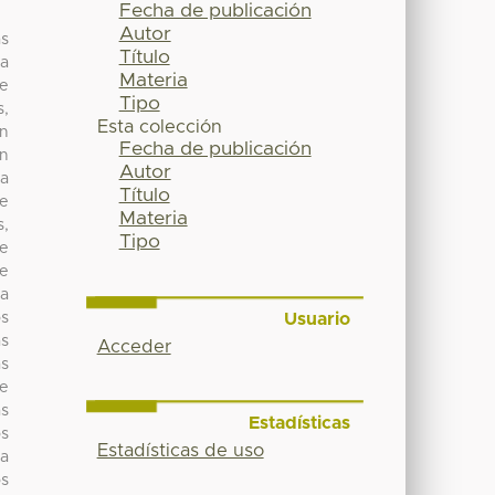
Fecha de publicación
Autor
as
Título
ra
Materia
de
Tipo
s,
Esta colección
an
Fecha de publicación
en
Autor
 a
Título
de
Materia
s,
Tipo
se
se
la
Usuario
os
as
Acceder
as
se
as
Estadísticas
os
Estadísticas de uso
 a
os