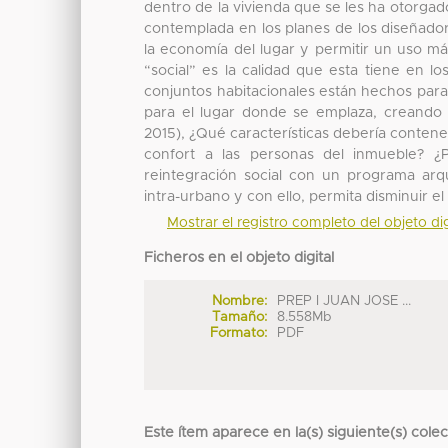
dentro de la vivienda que se les ha otorg
contemplada en los planes de los diseñado
la economía del lugar y permitir un uso má
“social” es la calidad que esta tiene en l
conjuntos habitacionales están hechos par
para el lugar donde se emplaza, creando 
2015), ¿Qué características debería contene
confort a las personas del inmueble? ¿P
reintegración social con un programa arqu
intra-urbano y con ello, permita disminuir e
Mostrar el registro completo del objeto dig
Ficheros en el objeto digital
Nombre:
PREP I JUAN JOSE ...
Tamaño:
8.558Mb
Formato:
PDF
Este ítem aparece en la(s) siguiente(s) cole