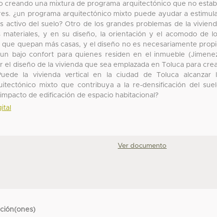
ado creando una mixtura de programa arquitectónico que no esta
res. ¿un programa arquitectónico mixto puede ayudar a estimul
s activo del suelo? Otro de los grandes problemas de la vivien
os materiales, y en su diseño, la orientación y el acomodo de l
a que quepan más casas, y el diseño no es necesariamente prop
un bajo confort para quienes residen en el inmueble (Jimene
r el diseño de la vivienda que sea emplazada en Toluca para cre
uede la vivienda vertical en la ciudad de Toluca alcanzar 
itectónico mixto que contribuya a la re-densificación del sue
l impacto de edificación de espacio habitacional?
ital
Ver documento
cción(ones)