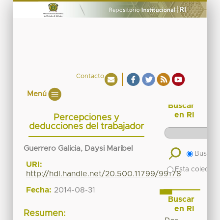
Contacto
Menú
Buscar
en RI
Percepciones y
deducciones del trabajador
Guerrero Galicia, Daysi Maribel
Buscar 
URI:
Esta colecció
http://hdl.handle.net/20.500.11799/99178
Fecha:
2014-08-31
Buscar
en RI
Resumen: