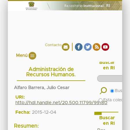
Contacto
Menú
Buscar
en RI
Administración de
Recursos Humanos.
Alfaro Barrera, Julio Cesar
Buscar 
URI:
Esta colecció
http://hdl.handle.net/20.500.11799/99180
Fecha:
2015-12-04
Buscar
en RI
Resumen: