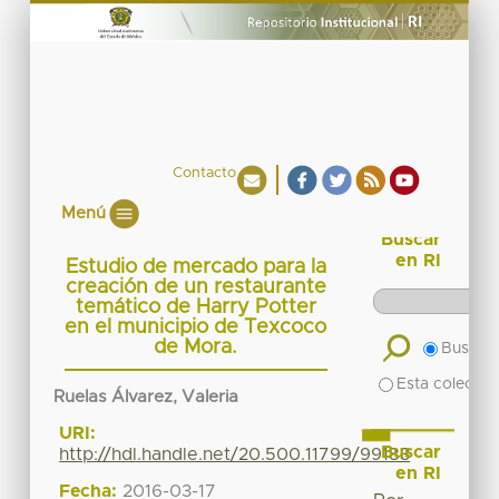
Contacto
Menú
Buscar
en RI
Estudio de mercado para la
creación de un restaurante
temático de Harry Potter
en el municipio de Texcoco
de Mora.
Buscar 
Esta colecció
Ruelas Álvarez, Valeria
URI:
Buscar
http://hdl.handle.net/20.500.11799/99183
en RI
Fecha:
2016-03-17