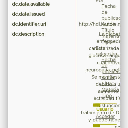
Por
dc.date.available
2
Fecha
de
dc.date.issued
publicación
Autor
dc.identifier.uri
http://hdl.handle.ne
Título
dc.description
La diabetes 
Materia
enfermedad c
Tipo
Esta
caracterizada por
colección
glucosa sanguínea
Fecha
cual provoca 
de
neuropatía, nefropa
publicación
Se manifiesta po
Autor
Título
debido a un d
Materia
aumento de p
Tipo
actividad físic
disfuncional/n
Usuario
tratamiento de DM p
Acceder
y puede generar 
como 