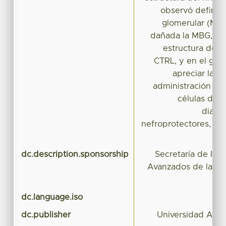
observó definid
glomerular (MBG
dañada la MBG, el
estructura de la
CTRL, y en el gr
apreciar la M
administración cró
células de B
diabé
nefroprotectores, a
dc.description.sponsorship
Secretaría de Inv
Avanzados de la U
d
dc.language.iso
dc.publisher
Universidad Aut