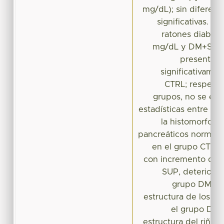
mg/dL); sin diferenc
significativas. M
ratones diabéti
mg/dL y DM+SUP:
presentaro
significativame
CTRL; respecto
grupos, no se enc
estadísticas entre ell
la histomorfolog
pancreáticos normale
en el grupo CTRL, 
con incremento de 
SUP, deterioro d
grupo DM y 
estructura de los is
el grupo DM+
estructura del riñón