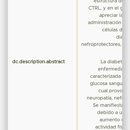
estructura de la
CTRL, y en el gr
apreciar la M
administración cró
células de B
diabé
nefroprotectores, a
dc.description.abstract
La diabetes 
enfermedad c
caracterizada por
glucosa sanguínea
cual provoca 
neuropatía, nefropa
Se manifiesta po
debido a un d
aumento de p
actividad físic