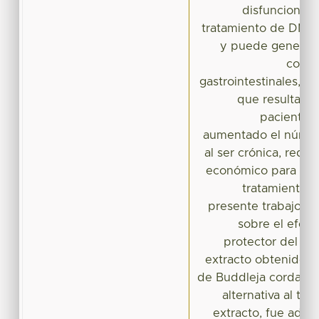
disfuncional/n
tratamiento de DM p
y puede generar 
como 
gastrointestinales, ins
que resultan 
paciente. 
aumentado el númer
al ser crónica, requ
económico para el g
tratamiento d
presente trabajo se
sobre el efec
protector del ri
extracto obtenido de
de Buddleja cordata 
alternativa al tra
extracto, fue admi