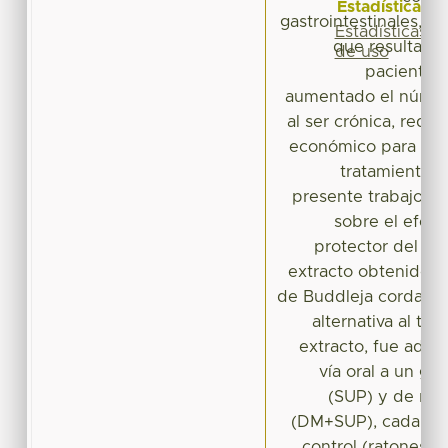
Estadísticas
gastrointestinales, ins
Estadísticas
que resultan 
de uso
paciente. 
aumentado el númer
al ser crónica, requ
económico para el g
tratamiento d
presente trabajo se
sobre el efec
protector del ri
extracto obtenido de
de Buddleja cordata 
alternativa al tra
extracto, fue admi
vía oral a un gr
(SUP) y de rat
(DM+SUP), cada un
control (ratones s