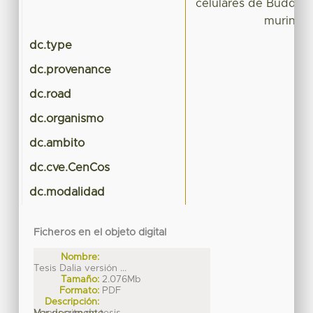
celulares de Buddlej
murino d
dc.type
T
dc.provenance
dc.road
dc.organismo
dc.ambito
dc.cve.CenCos
dc.modalidad
Ficheros en el objeto digital
Nombre:
Tesis Dalia versión ...
Tamaño:
2.076Mb
Formato:
PDF
Descripción:
Manuscrito de tesis
Ver documento