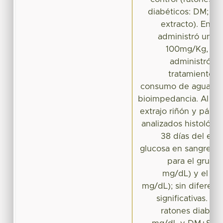
diabéticos: DM; am
extracto). En lo
administró una d
100mg/Kg, y de
administró 3
tratamiento s
consumo de agua y a
bioimpedancia. Al fin
extrajo riñón y pánc
analizados histológi
38 días del exp
glucosa en sangre te
para el grupo
mg/dL) y el gr
mg/dL); sin diferenc
significativas. M
ratones diabéti