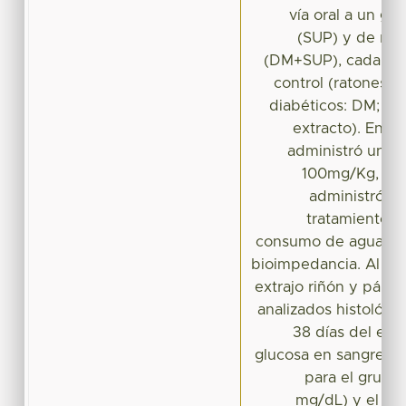
vía oral a un gr
(SUP) y de rat
(DM+SUP), cada un
control (ratones s
diabéticos: DM; am
extracto). En lo
administró una d
100mg/Kg, y de
administró 3
tratamiento s
consumo de agua y a
bioimpedancia. Al fin
extrajo riñón y pánc
analizados histológi
38 días del exp
glucosa en sangre te
para el grupo
mg/dL) y el gr