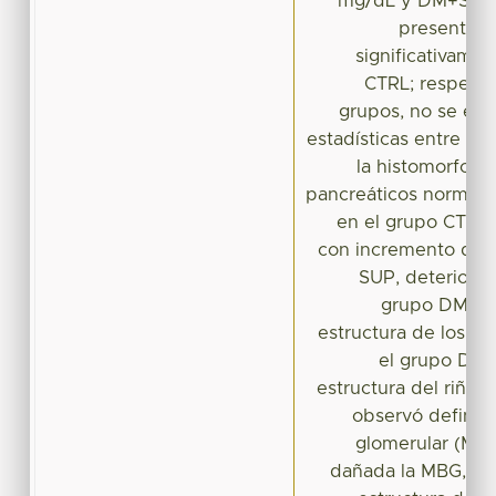
mg/dL y DM+SUP:
presentaro
significativame
CTRL; respecto
grupos, no se enc
estadísticas entre ell
la histomorfolog
pancreáticos normale
en el grupo CTRL, 
con incremento de 
SUP, deterioro d
grupo DM y 
estructura de los is
el grupo DM+
estructura del riñón
observó definid
glomerular (MBG
dañada la MBG, el