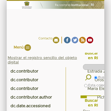
Contacto
Menú
Buscar
Mostrar el registro sencillo del objeto
en RI
digital
dc.contributor
Estrada Zúñ
Buscar 
dc.contributor
Oros Pan
Esta colecció
dc.contributor
María Elena
dc.contributor.author
Pichard
Buscar
en RI
dc.date.accessioned
2