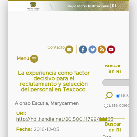
Contacto
Menú
Buscar
en RI
La experiencia como factor
decisivo para el
reclutamiento y selección
del personal en Texcoco.
Buscar 
Alonso Escutia, Marycarmen
Esta colecció
URI:
http://hdl.handle.net/20.500.11799/99235
Buscar
Fecha:
2016-12-05
en RI