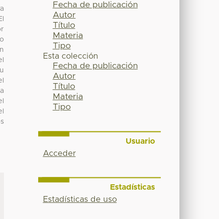
Fecha de publicación
va
Autor
El
Título
or
Materia
 o
Tipo
an
Esta colección
el
Fecha de publicación
su
Autor
el
Título
ia
Materia
el
Tipo
el
os
Usuario
Acceder
Estadísticas
Estadísticas de uso