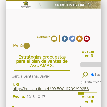
Contacto
Menú
Buscar
en RI
Estrategias propuestas
para el plan de ventas de
AGUAMAX.
Buscar 
García Santana, Javier
Esta colecció
URI:
http://hdl.handle.net/20.500.11799/99256
Fecha:
2018-10-17
Buscar
en RI