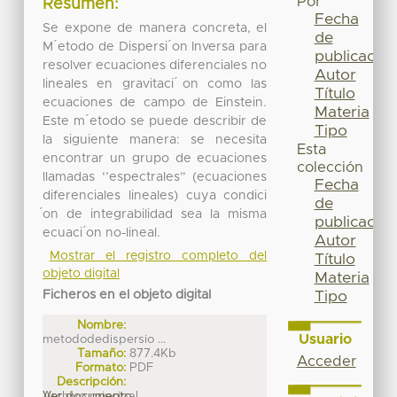
Por
Resumen:
Fecha
Se expone de manera concreta, el
de
M ́etodo de Dispersi ́on Inversa para
publicación
resolver ecuaciones diferenciales no
Autor
lineales en gravitaci ́on como las
Título
ecuaciones de campo de Einstein.
Materia
Este m ́etodo se puede describir de
Tipo
la siguiente manera: se necesita
Esta
encontrar un grupo de ecuaciones
colección
llamadas ‘’espectrales” (ecuaciones
Fecha
diferenciales lineales) cuya condici
de
́on de integrabilidad sea la misma
publicación
ecuaci ́on no-lineal.
Autor
Mostrar el registro completo del
Título
objeto digital
Materia
Ficheros en el objeto digital
Tipo
Nombre:
Usuario
metododedispersio ...
Tamaño:
877.4Kb
Acceder
Formato:
PDF
Descripción:
Archivo principal ...
Ver documento