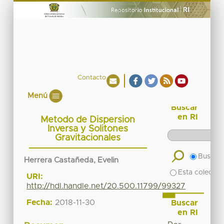
Contacto
Menú
Buscar
en RI
Metodo de Dispersion
Inversa y Solitones
Gravitacionales
Buscar 
Herrera Castañeda, Evelin
Esta colecció
URI:
http://hdl.handle.net/20.500.11799/99327
Fecha:
2018-11-30
Buscar
en RI