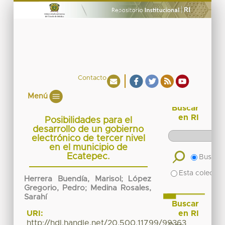
Contacto
Menú
Buscar
en RI
Posibilidades para el
desarrollo de un gobierno
electrónico de tercer nivel
en el municipio de
Ecatepec.
Buscar 
Esta colecció
Herrera Buendía, Marisol
;
López
Gregorio, Pedro
;
Medina Rosales,
Sarahí
Buscar
en RI
URI:
http://hdl.handle.net/20.500.11799/99363