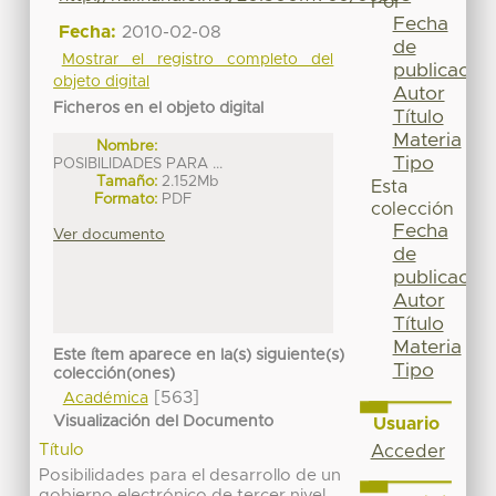
Por
Fecha
Fecha:
2010-02-08
de
Mostrar el registro completo del
publicación
objeto digital
Autor
Ficheros en el objeto digital
Título
Materia
Nombre:
Tipo
POSIBILIDADES PARA ...
Tamaño:
2.152Mb
Esta
Formato:
PDF
colección
Fecha
Ver documento
de
publicación
Autor
Título
Materia
Este ítem aparece en la(s) siguiente(s)
Tipo
colección(ones)
[563]
Académica
Visualización del Documento
Usuario
Título
Acceder
Posibilidades para el desarrollo de un
gobierno electrónico de tercer nivel