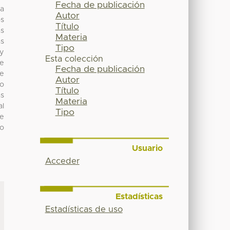
Fecha de publicación
za
Autor
os
Título
as
Materia
as
Tipo
 y
Esta colección
de
Fecha de publicación
se
Autor
no
Título
as
Materia
al
Tipo
se
to
Usuario
Acceder
Estadísticas
Estadísticas de uso