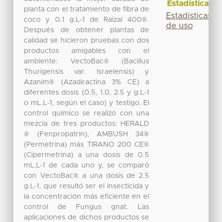
Estadísticas
planta con el tratamiento de fibra de
Estadísticas
coco y 0.1 g.L-1 de Raizal 400®.
de uso
Después de obtener plantas de
calidad se hicieron pruebas con dos
productos amigables con el
ambiente: VectoBac® (Bacillus
Thurigensis var. Israelensis) y
Azanim® (Azadiractina 3% CE) a
diferentes dosis (0.5, 1.0, 2.5 y g.L-1
o mL.L-1, según el caso) y testigo. El
control químico se realizó con una
mezcla de tres productos: HERALD
® (Fenpropatrin), AMBUSH 34®
(Permetrina) más TIRANO 200 CE®
(Cipermetrina) a una dosis de 0.5
mL.L-1 de cada uno y, se comparó
con VectoBac® a una dosis de 2.5
g.L-1, que resultó ser el insecticida y
la concentración más eficiente en el
control de Fungus gnat. Las
aplicaciones de dichos productos se