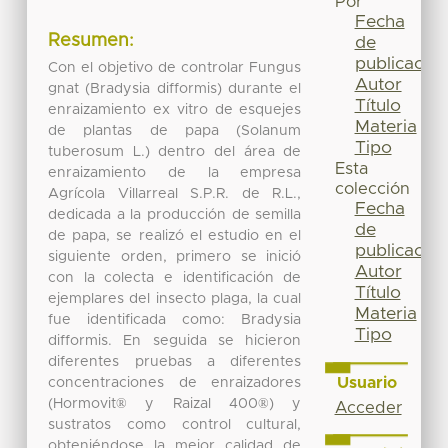
Por
Fecha
Resumen:
de
publicación
Con el objetivo de controlar Fungus
Autor
gnat (Bradysia difformis) durante el
Título
enraizamiento ex vitro de esquejes
Materia
de plantas de papa (Solanum
Tipo
tuberosum L.) dentro del área de
Esta
enraizamiento de la empresa
colección
Agrícola Villarreal S.P.R. de R.L.,
Fecha
dedicada a la producción de semilla
de
de papa, se realizó el estudio en el
publicación
siguiente orden, primero se inició
Autor
con la colecta e identificación de
Título
ejemplares del insecto plaga, la cual
Materia
fue identificada como: Bradysia
Tipo
difformis. En seguida se hicieron
diferentes pruebas a diferentes
Usuario
concentraciones de enraizadores
(Hormovit® y Raizal 400®) y
Acceder
sustratos como control cultural,
obteniéndose la mejor calidad de