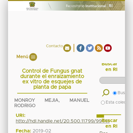
Contacto
Menú
Buscar
en RI
Control de Fungus gnat
durante el enraizamiento
ex vitro de esquejes de
planta de papa
Buscar 
MONROY MEJIA, MANUEL
Esta colecció
RODRIGO
URI:
Buscar
http://hdl.handle.net/20.500.11799/99441
en RI
Fecha:
2019-02