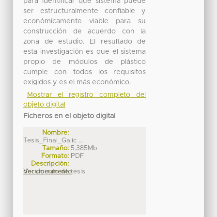
para identificar qué sistema puede
ser estructuralmente confiable y
económicamente viable para su
construcción de acuerdo con la
zona de estudio. El resultado de
esta investigación es que el sistema
propio de módulos de plástico
cumple con todos los requisitos
exigidos y es el más económico.
Mostrar el registro completo del
objeto digital
Ficheros en el objeto digital
Nombre:
Tesis_Final_Galic ...
Tamaño:
5.385Mb
Formato:
PDF
Descripción:
documento de tesis
Ver documento