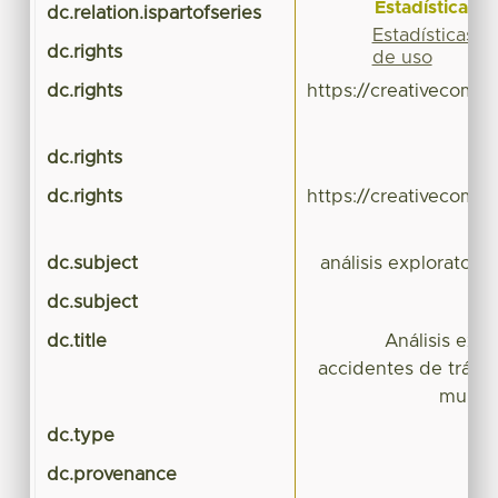
Estadísticas
dc.relation.ispartofseries
Estadísticas
dc.rights
de uso
dc.rights
https://creativecomm
dc.rights
dc.rights
https://creativecomm
dc.subject
análisis exploratori
dc.subject
ac
dc.title
Análisis exp
accidentes de tránsit
munici
dc.type
dc.provenance