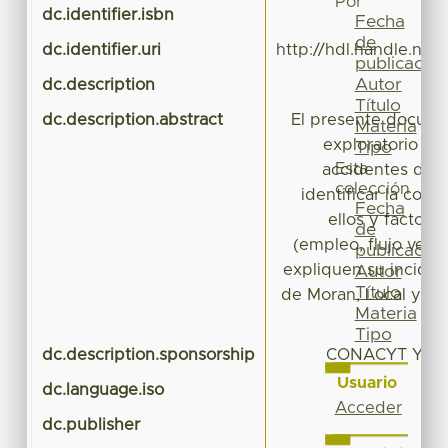
Por
dc.identifier.isbn
Fecha
de
dc.identifier.uri
http://hdl.handle.ne
publicación
Autor
dc.description
Título
dc.description.abstract
El presente docume
Materia
exploratorio de
Tipo
Esta
accidentes de tr
colección
identificar la corr
Fecha
ellos y factore
de
(empleo, flujo vehi
publicación
expliquen su incidenc
Autor
Título
de Moran, Local y Glo
Materia
Tipo
dc.description.sponsorship
CONACYT Y RE
Usuario
dc.language.iso
Acceder
dc.publisher