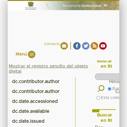
Contacto
Menú
Buscar
Mostrar el registro sencillo del objeto
en RI
digital
dc.contributor.author
Hinojos
Buscar 
dc.contributor.author
Camp
Esta colecció
dc.date.accessioned
20
dc.date.available
20
Buscar
en RI
dc.date.issued