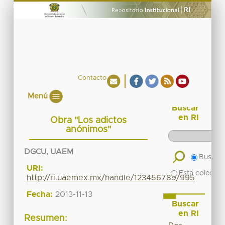
Contacto
Menú
Buscar
en RI
Obra "Los adictos
anónimos"
DGCU, UAEM
Buscar 
URI:
Esta colecció
http://ri.uaemex.mx/handle/123456789/995
Fecha:
2013-11-13
Buscar
en RI
Resumen: