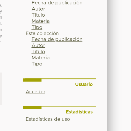
Fecha de publicación
s,
Autor
uy
Título
ón
Materia
l.
Tipo
en
Esta colección
 y
Fecha de publicación
el
Autor
Título
Materia
Tipo
Usuario
Acceder
Estadísticas
Estadísticas de uso