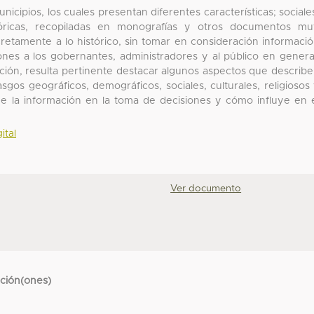
icipios, los cuales presentan diferentes características; sociale
históricas, recopiladas en monografías y otros documentos m
retamente a lo histórico, sin tomar en consideración informaci
nes a los gobernantes, administradores y al público en genera
ción, resulta pertinente destacar algunos aspectos que describ
asgos geográficos, demográficos, sociales, culturales, religiosos
de la información en la toma de decisiones y cómo influye en 
ital
Ver documento
cción(ones)