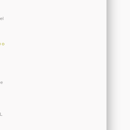
el
) o
de
AL