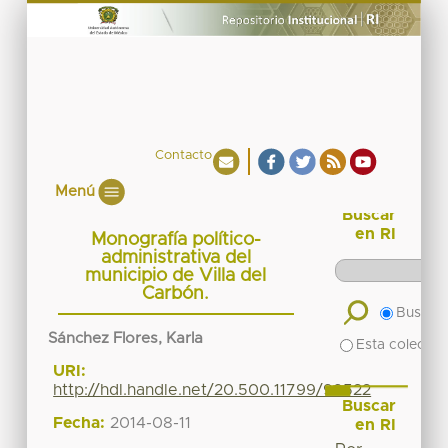
Contacto
Menú
Buscar
en RI
Monografía político-
administrativa del
municipio de Villa del
Carbón.
Buscar 
Sánchez Flores, Karla
Esta colecció
URI:
http://hdl.handle.net/20.500.11799/99522
Buscar
Fecha:
2014-08-11
en RI