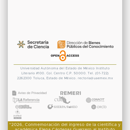
Universidad Autónoma del Estado de México
Instituto
Literario #100. Col. Centro
C.P. 50000. Tel. (01-722)
2262300
Toluca, Estado de México.
rectoria@uaemex.mx
CONACYT
"2026, Conmemoración del ingreso de la científica y
académica Elena Cárdenas Guerrero al Instituto