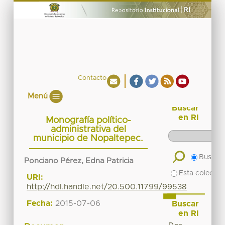
Contacto
Menú
Buscar
en RI
Monografía político-
administrativa del
municipio de Nopaltepec.
Buscar 
Ponciano Pérez, Edna Patricia
Esta colecció
URI:
http://hdl.handle.net/20.500.11799/99538
Fecha:
2015-07-06
Buscar
en RI