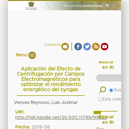
Contacto
Menú
Buscar
en RI
Aplicación del Efecto de
Centrifugación por Campos
Electromagnéticos para
optimizar el rendimiento
energético del syngas
Buscar 
Esta colecció
Vences Reynoso, Luis Josimar
URI:
Buscar
http://hdl.handle.net/20.500.11799/99623
en RI
Fecha:
2018-08