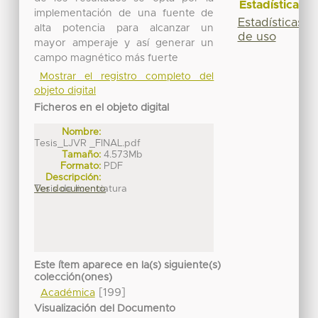
Estadísticas
implementación de una fuente de
Estadísticas
alta potencia para alcanzar un
de uso
mayor amperaje y así generar un
campo magnético más fuerte
Mostrar el registro completo del
objeto digital
Ficheros en el objeto digital
Nombre:
Tesis_LJVR _FINAL.pdf
Tamaño:
4.573Mb
Formato:
PDF
Descripción:
Tesis de licenciatura
Ver documento
Este ítem aparece en la(s) siguiente(s)
colección(ones)
[199]
Académica
Visualización del Documento