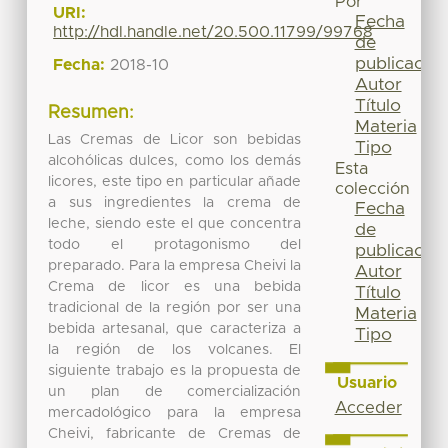
Por
URI:
Fecha
http://hdl.handle.net/20.500.11799/99768
de
publicación
Fecha:
2018-10
Autor
Título
Resumen:
Materia
Las Cremas de Licor son bebidas
Tipo
alcohólicas dulces, como los demás
Esta
licores, este tipo en particular añade
colección
a sus ingredientes la crema de
Fecha
leche, siendo este el que concentra
de
todo el protagonismo del
publicación
preparado. Para la empresa Cheivi la
Autor
Crema de licor es una bebida
Título
tradicional de la región por ser una
Materia
bebida artesanal, que caracteriza a
Tipo
la región de los volcanes. El
siguiente trabajo es la propuesta de
Usuario
un plan de comercialización
Acceder
mercadológico para la empresa
Cheivi, fabricante de Cremas de