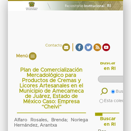
Contacto
Menú
Buscar
en RI
Plan de Comercialización
Mercadológico para
Productos de Cremas y
Licores Artesanales en el
Municipio de Amecameca
Buscar 
de Juárez, Estado de
Esta colecció
México Caso: Empresa
“Cheivi”
Buscar
Alfaro Rosales, Brenda
;
Noriega
en RI
Hernández, Arantxa