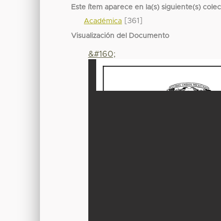
Este ítem aparece en la(s) siguiente(s) cole
[361]
Académica
Visualización del Documento
&#160;