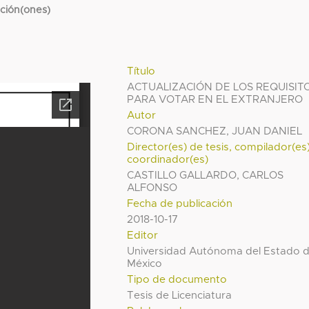
cción(ones)
Título
ACTUALIZACIÓN DE LOS REQUISIT
PARA VOTAR EN EL EXTRANJERO
Autor
CORONA SANCHEZ, JUAN DANIEL
Director(es) de tesis, compilador(es
coordinador(es)
CASTILLO GALLARDO, CARLOS
ALFONSO
Fecha de publicación
2018-10-17
Editor
Universidad Autónoma del Estado 
México
Tipo de documento
Tesis de Licenciatura