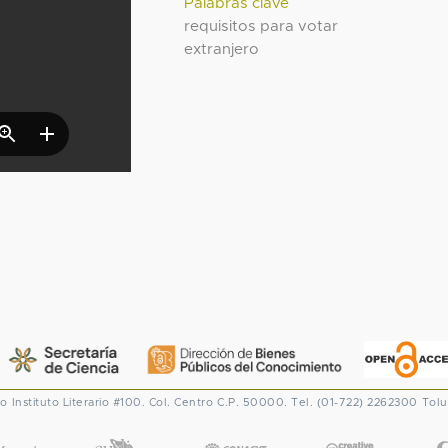
Palabras clave
requisitos para votar
extranjero
co
Instituto Literario #100. Col. Centro
C.P. 50000. Tel. (01-722) 2262300
Tolu
CONACYT