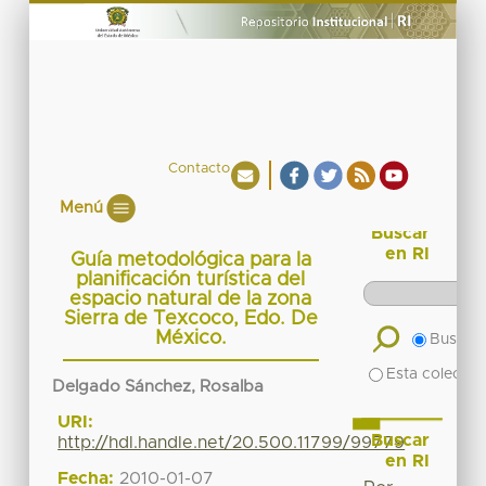
Contacto
Menú
Buscar
en RI
Guía metodológica para la
planificación turística del
espacio natural de la zona
Sierra de Texcoco, Edo. De
México.
Buscar 
Esta colecció
Delgado Sánchez, Rosalba
URI:
Buscar
http://hdl.handle.net/20.500.11799/99779
en RI
Fecha:
2010-01-07