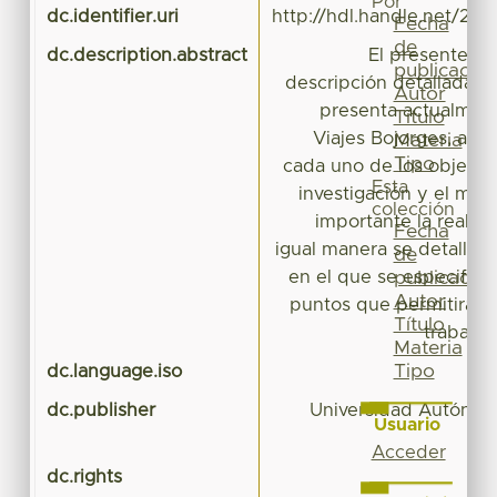
Por
dc.identifier.uri
http://hdl.handle.net/20
Fecha
de
dc.description.abstract
El presente tr
publicación
descripción detallada 
Autor
presenta actualment
Título
Viajes Bojorges, así 
Materia
Tipo
cada uno de los objetivo
Esta
investigación y el mot
colección
importante la realiz
Fecha
igual manera se detalla e
de
en el que se especifica
publicación
Autor
puntos que permitirán l
Título
trabajo 
Materia
Tipo
dc.language.iso
dc.publisher
Universidad Autónom
Usuario
Acceder
dc.rights