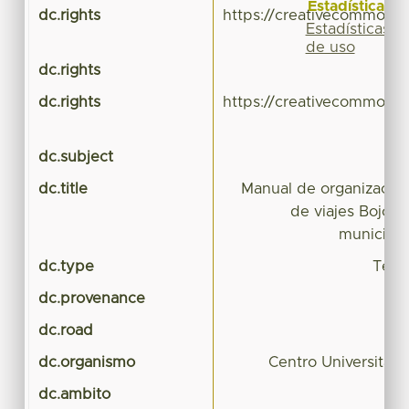
Estadísticas
dc.rights
https://creativecommons.
Estadísticas
de uso
dc.rights
dc.rights
https://creativecommons.
dc.subject
dc.title
Manual de organización
de viajes Bojorg
municipio
dc.type
Tesis
dc.provenance
dc.road
dc.organismo
Centro Universitar
dc.ambito