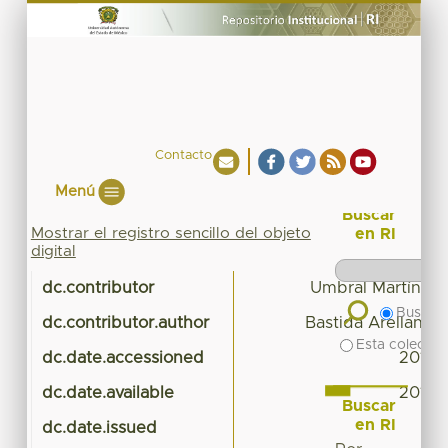
Contacto
Menú
Buscar
Mostrar el registro sencillo del objeto
en RI
digital
dc.contributor
Umbral Martínez,
Buscar 
dc.contributor.author
Bastida Arellano, 
Esta colecció
dc.date.accessioned
2019-
dc.date.available
2019-
Buscar
en RI
dc.date.issued