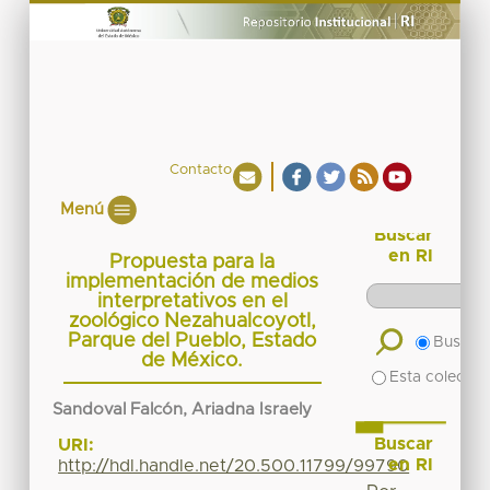
Contacto
Menú
Buscar
en RI
Propuesta para la
implementación de medios
interpretativos en el
zoológico Nezahualcoyotl,
Parque del Pueblo, Estado
Buscar 
de México.
Esta colecció
Sandoval Falcón, Ariadna Israely
Buscar
URI:
en RI
http://hdl.handle.net/20.500.11799/99790