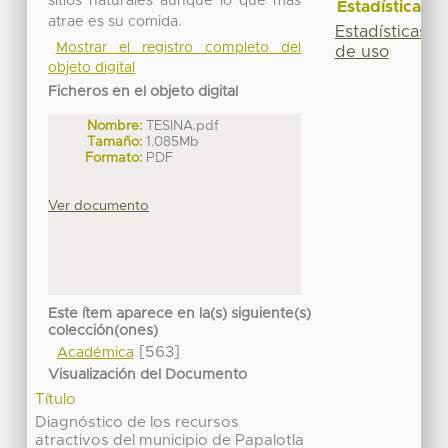
sitios naturales aunque lo que más
Estadísticas
atrae es su comida.
Estadísticas
Mostrar el registro completo del
de uso
objeto digital
Ficheros en el objeto digital
Nombre:
TESINA.pdf
Tamaño:
1.085Mb
Formato:
PDF
Ver documento
Este ítem aparece en la(s) siguiente(s)
colección(ones)
[563]
Académica
Visualización del Documento
Título
Diagnóstico de los recursos
atractivos del municipio de Papalotla