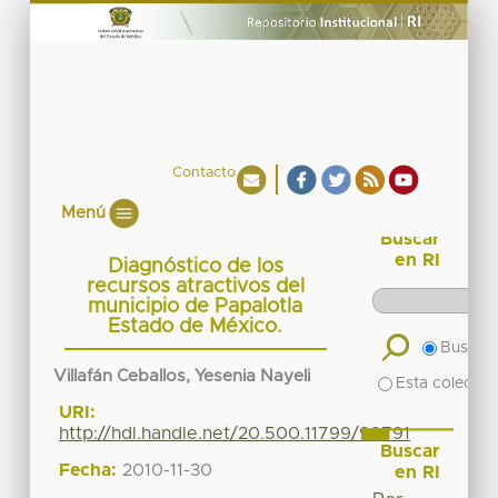
Contacto
Menú
Buscar
en RI
Diagnóstico de los
recursos atractivos del
municipio de Papalotla
Estado de México.
Buscar 
Villafán Ceballos, Yesenia Nayeli
Esta colecció
URI:
http://hdl.handle.net/20.500.11799/99791
Buscar
Fecha:
2010-11-30
en RI