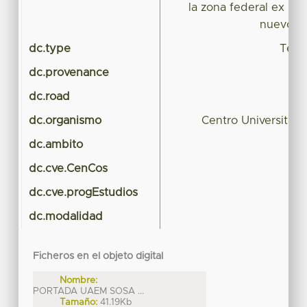
la zona federal ex lag
nuevo ho
dc.type
Tesis
dc.provenance
dc.road
dc.organismo
Centro Universitar
dc.ambito
dc.cve.CenCos
dc.cve.progEstudios
dc.modalidad
Ficheros en el objeto digital
Nombre:
PORTADA UAEM SOSA ...
Tamaño:
41.19Kb