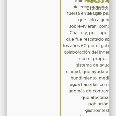
manifestar y que de
Estadísticas
hicieron presentes 
Estadísticas
de uso
fuerza en el siglo pasad
que sólo algunos 
sobrevivieran, como lo
Chalco y, por supuesto
que fue rescatado apr
los años 60 por el gobier
colaboración del ingenier
con el propósito 
sistema de aguas re
ciudad, que ayudara a l
hundimiento, mediante 
agua hacia las corrien
además de contrarrestar
que afectaban a 
población c
gastrointestinal