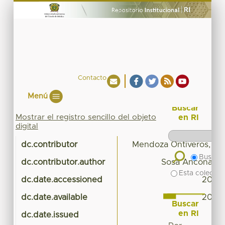
Contacto
Menú
Buscar
Mostrar el registro sencillo del objeto
en RI
digital
dc.contributor
Mendoza Ontiveros, Mar
Buscar 
dc.contributor.author
Sosa Ancona, J
Esta colecció
dc.date.accessioned
2019-
dc.date.available
2019-
Buscar
en RI
dc.date.issued