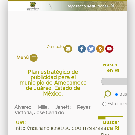
Contacto
Menú
Buscar
en RI
Plan estratégico de
publicidad para el
municipio de Amecameca
de Juárez, Estado de
México.
Buscar 
Esta colecció
Álvarez Milla, Janett
;
Reyes
Victoria, José Candido
Buscar
URI:
en RI
http://hdl.handle.net/20.500.11799/99808