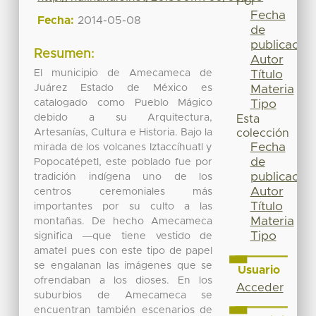
Por
Fecha
Fecha:
2014-05-08
de
publicación
Resumen:
Autor
El municipio de Amecameca de
Título
Juárez Estado de México es
Materia
catalogado como Pueblo Mágico
Tipo
debido a su Arquitectura,
Esta
Artesanías, Cultura e Historia. Bajo la
colección
Fecha
mirada de los volcanes Iztaccíhuatl y
de
Popocatépetl, este poblado fue por
publicación
tradición indígena uno de los
Autor
centros ceremoniales más
Título
importantes por su culto a las
Materia
montañas. De hecho Amecameca
Tipo
significa ―que tiene vestido de
amate‖ pues con este tipo de papel
se engalanan las imágenes que se
Usuario
ofrendaban a los dioses. En los
Acceder
suburbios de Amecameca se
encuentran también escenarios de