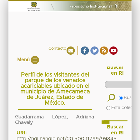
Contacto
Menú
Buscar
en RI
Perfíl de los visitantes del
parque de los venados
acariciables ubicado en el
municipio de Amecameca
de Juárez, Estado de
Buscar 
México.
Esta colecció
Guadarrama López, Adriana
Chavely
Buscar
en RI
URI:
http://hdl.handle.net/20.500.11799/99845