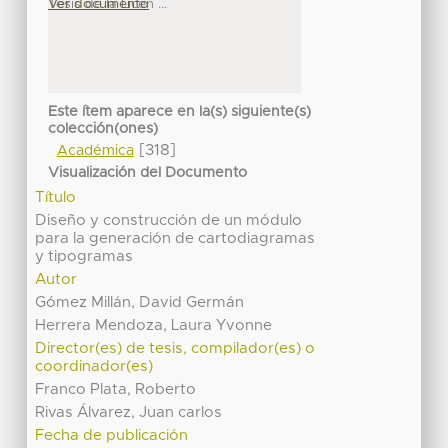
Tesis de la Licen ...
Ver documento
Este ítem aparece en la(s) siguiente(s)
colección(ones)
[318]
Académica
Visualización del Documento
Título
Diseño y construcción de un módulo
para la generación de cartodiagramas
y tipogramas
Autor
Gómez Millán, David Germán
Herrera Mendoza, Laura Yvonne
Director(es) de tesis, compilador(es) o
coordinador(es)
Franco Plata, Roberto
Rivas Álvarez, Juan carlos
Fecha de publicación