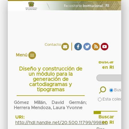
Contacto
Menú
Buscar
en RI
Diseño y construcción de
un módulo para la
generación de
cartodiagramas y
tipogramas
Buscar 
Esta colecció
Gómez Millán, David Germán
;
Herrera Mendoza, Laura Yvonne
Buscar
URI:
en RI
http://hdl.handle.net/20.500.11799/99860