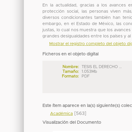
En la actualidad, gracias a los avances e
protección social, las personas viven má
diversos condicionantes también han ten
embargo, en el Estado de México, las con
justas, lo cual nos muestra que los avance
grandes desigualdades entre los países y al 
Mostrar el registro completo del objeto dig
Ficheros en el objeto digital
Nombre:
TESIS EL DERECHO ...
Tamaño:
1.053Mb
Formato:
PDF
Este ítem aparece en la(s) siguiente(s) cole
[563]
Académica
Visualización del Documento