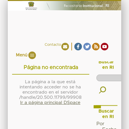
Contacto
Menú
Buscar
Página no encontrada
en RI
La página a la que está
intentando acceder no se ha
encontrado en el servidor
/handle/20.500.11799/99908
Ir a página principal DSpace
Buscar
en RI
Por