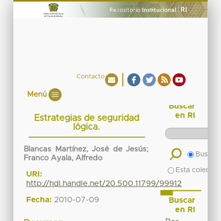
Contacto
Menú
Buscar
en RI
Estrategias de seguridad
lógica.
Blancas Martínez, José de Jesús
;
Buscar 
Franco Ayala, Alfredo
Esta colecció
URI:
http://hdl.handle.net/20.500.11799/99912
Fecha:
2010-07-09
Buscar
en RI