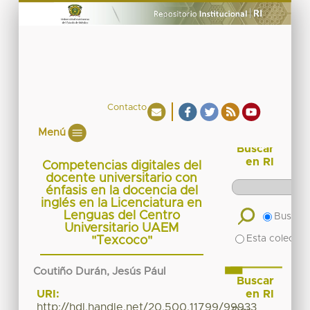
Contacto
Menú
Buscar
en RI
Competencias digitales del
docente universitario con
énfasis en la docencia del
inglés en la Licenciatura en
Lenguas del Centro
Buscar 
Universitario UAEM
Esta colecció
"Texcoco"
Coutiño Durán, Jesús Pául
Buscar
en RI
URI:
http://hdl.handle.net/20.500.11799/99933