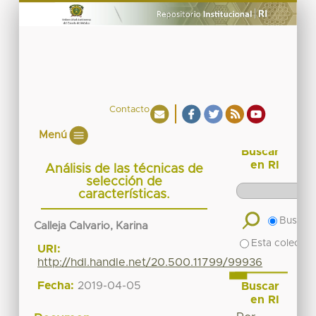
Contacto
Menú
Buscar
en RI
Análisis de las técnicas de
selección de
características.
Buscar 
Calleja Calvario, Karina
Esta colecció
URI:
http://hdl.handle.net/20.500.11799/99936
Fecha:
2019-04-05
Buscar
en RI