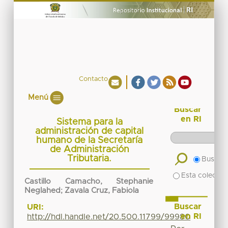
Contacto
Menú
Buscar
en RI
Sistema para la
administración de capital
humano de la Secretaría
de Administración
Tributaria.
Buscar 
Esta colecció
Castillo Camacho, Stephanie
Neglahed
;
Zavala Cruz, Fabiola
Buscar
URI:
en RI
http://hdl.handle.net/20.500.11799/99980