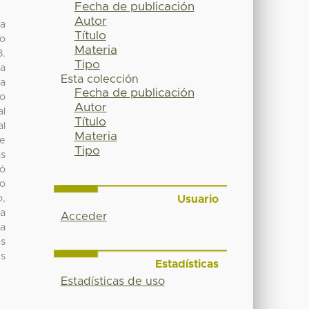
Fecha de publicación
Autor
ra
Título
do
Materia
3.
Tipo
 a
Esta colección
ta
Fecha de publicación
lo
Autor
al
Título
al
Materia
 e
Tipo
as
tó
to
Usuario
o,
na
Acceder
ma
as
es
Estadísticas
Estadísticas de uso