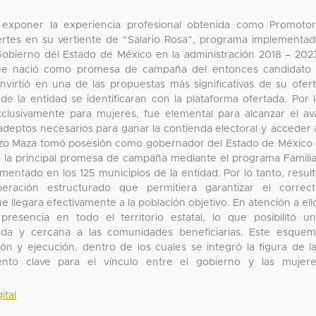
, exponer la experiencia profesional obtenida como Promoto
Fuertes en su vertiente de “Salario Rosa”, programa implementa
 Gobierno del Estado de México en la administración 2018 – 202
que nació como promesa de campaña del entonces candidato
irtió en una de las propuestas más significativas de su ofer
de la entidad se identificaran con la plataforma ofertada. Por 
clusivamente para mujeres, fue elemental para alcanzar el av
adeptos necesarios para ganar la contienda electoral y acceder 
Mazo Maza tomó posesión como gobernador del Estado de México
ha la principal promesa de campaña mediante el programa Famili
ementado en los 125 municipios de la entidad. Por lo tanto, resul
eración estructurado que permitiera garantizar el correc
llegara efectivamente a la población objetivo. En atención a ell
resencia en todo el territorio estatal, lo que posibilitó u
ada y cercana a las comunidades beneficiarias. Este esque
ión y ejecución, dentro de los cuales se integró la figura de l
ento clave para el vínculo entre el gobierno y las mujer
ital