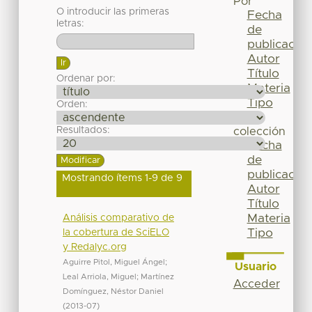
Por
O introducir las primeras
Fecha
letras:
de
publicación
Autor
Título
Ordenar por:
Materia
Tipo
Orden:
Esta
Resultados:
colección
Fecha
de
publicación
Mostrando ítems 1-9 de 9
Autor
Título
Materia
Análisis comparativo de
Tipo
la cobertura de SciELO
y Redalyc.org
Aguirre Pitol, Miguel Ángel
;
Usuario
Leal Arriola, Miguel
;
Martínez
Acceder
Domínguez, Néstor Daniel
(
2013-07
)