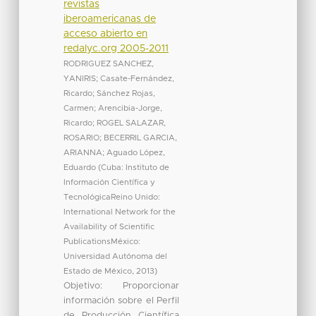
revistas
iberoamericanas de
acceso abierto en
redalyc.org 2005-2011
RODRIGUEZ SANCHEZ,
YANIRIS
;
Casate-Fernández,
Ricardo
;
Sánchez Rojas,
Carmen
;
Arencibia-Jorge,
Ricardo
;
ROGEL SALAZAR,
ROSARIO
;
BECERRIL GARCIA,
ARIANNA
;
Aguado López,
Eduardo
(
Cuba: Instituto de
Información Científica y
TecnológicaReino Unido:
International Network for the
Availability of Scientific
PublicationsMéxico:
Universidad Autónoma del
Estado de México
,
2013
)
Objetivo: Proporcionar
información sobre el Perfil
de Producción Científica