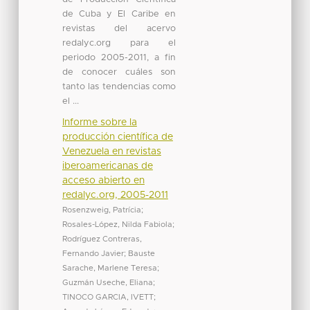
de Cuba y El Caribe en
revistas del acervo
redalyc.org para el
periodo 2005-2011, a fin
de conocer cuáles son
tanto las tendencias como
el ...
Informe sobre la
producción científica de
Venezuela en revistas
iberoamericanas de
acceso abierto en
redalyc.org, 2005-2011
Rosenzweig, Patrícia
;
Rosales-López, Nilda Fabiola
;
Rodríguez Contreras,
Fernando Javier
;
Bauste
Sarache, Marlene Teresa
;
Guzmán Useche, Eliana
;
TINOCO GARCIA, IVETT
;