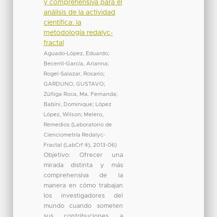
y comprehensiva para el
análisis de la actividad
científica: la
metodología redalyc-
fractal
Aguado-López, Eduardo
;
Becerril-García, Arianna
;
Rogel-Salazar, Rosario
;
GARDUNO, GUSTAVO
;
Zúñiga Roca, Ma. Fernanda
;
Babini, Dominique
;
López
López, Wilson
;
Melero,
Remedios
(
Laboratorio de
Cienciometría Redalyc-
Fractal (LabCrf ®)
,
2013-06
)
Objetivo: Ofrecer una
mirada distinta y más
comprehensiva de la
manera en cómo trabajan
los investigadores del
mundo cuando someten
sus contribuciones a