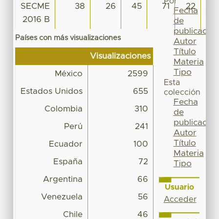
Por
SECME
38
26
45
71
22
3
Fecha
2016 B
de
publicación
Países con más visualizaciones
Autor
Título
Visualizaciones
Materia
Tipo
México
2599
Esta
Estados Unidos
655
colección
Fecha
Colombia
310
de
publicación
Perú
241
Autor
Título
Ecuador
100
Materia
España
72
Tipo
Argentina
66
Usuario
Venezuela
56
Acceder
Chile
46