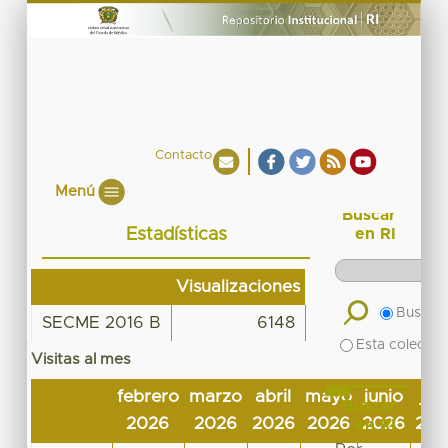
Contacto
Menú
Buscar
Estadísticas
en RI
Visualizaciones
Buscar 
SECME 2016 B
6148
Esta colecció
Visitas al mes
febrero
marzo
abril
mayo
junio
juli
Buscar
2026
2026
2026
2026
2026
202
en RI