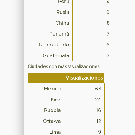
Perú
9
Rusia
9
China
8
Panamá
7
Reino Unido
6
Guatemala
3
Ciudades con más visualizaciones
Visualizaciones
Mexico
68
Kiez
24
Puebla
16
Ottawa
12
Lima
9