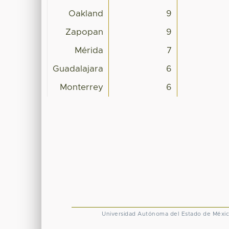
Oakland
9
Zapopan
9
Mérida
7
Guadalajara
6
Monterrey
6
Universidad Autónoma del Estado de Méxi