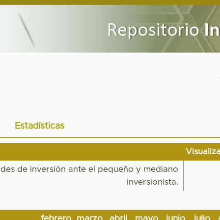
Estadísticas
Visualiz
ades de inversión ante el pequeño y mediano
inversionista.
febrero
marzo
abril
mayo
junio
julio