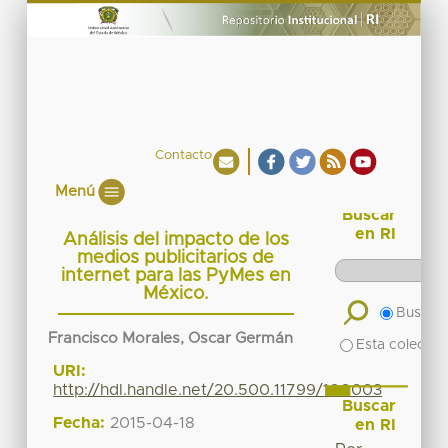
Contacto
Menú
Buscar
en RI
Análisis del impacto de los
medios publicitarios de
internet para las PyMes en
México.
Buscar 
Francisco Morales, Oscar Germán
Esta colecció
URI:
http://hdl.handle.net/20.500.11799/100003
Buscar
Fecha:
2015-04-18
en RI