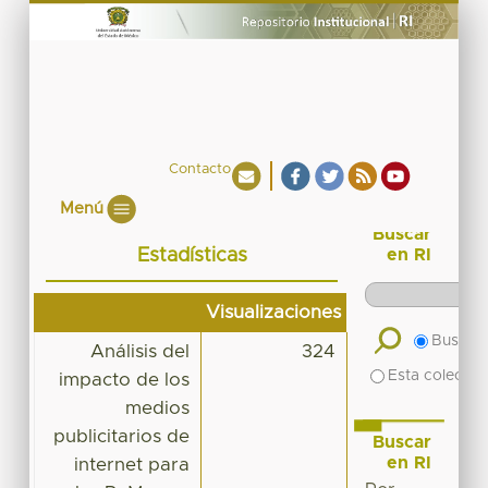
Contacto
Menú
Buscar
Estadísticas
en RI
Visualizaciones
Buscar 
Análisis del
324
Esta colecció
impacto de los
medios
publicitarios de
Buscar
en RI
internet para