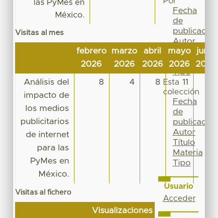
Por
las PyMes en
Fecha
México.
de
publicación
Visitas al mes
Autor
febrero
marzo
abril
mayo
junio
Título
Materia
2026
2026
2026
2026
2026
Tipo
Análisis del
8
4
8
11
5
Esta
colección
impacto de
Fecha
los medios
de
publicitarios
publicación
Autor
de internet
Título
para las
Materia
PyMes en
Tipo
México.
Usuario
Visitas al fichero
Acceder
Visualizaciones