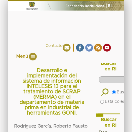
Contacto
Menú
Buscar
en RI
Desarrollo e
implementación del
sistema de información
INTELESIS 13 para el
tratamiento de SCRAP
Buscar 
(MERMA) en el
Esta colecció
departamento de materia
prima en industrial de
herramientas GONI.
Buscar
en RI
Rodríguez García, Roberto Fausto