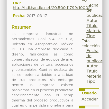
Por
URI:
Fecha
http://hdl.handle.net/20.500.11799/100021
de
publicación
Fecha:
2017-03-17
Autor
Título
Resumen:
Materia
La empresa industrial de
Tipo
herramientas Goni S.A de C.V,
Esta
ubicada en Azcapotzalco, México
colección
DF. Es una empresa dedicada al
Fecha
diseño, fabricación así como
de
comercialización de equipos de aire,
publicación
aplicaciones de pintura, accesorios
Autor
y consumibles. Goni se destaca de
Título
su competencia debido a la calidad
Materia
de sus productos, sin embargo
Tipo
dentro la empresa existen
problemas en el proceso productivo
Usuario
específicamente con el scrap
Acceder
(merma del proceso productivo) la
cual es una pérdida monetaria para